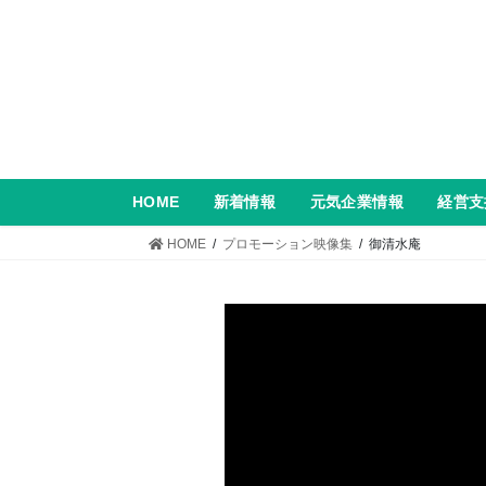
コ
ナ
ン
ビ
テ
ゲ
ン
ー
ツ
シ
へ
ョ
ス
ン
キ
に
HOME
新着情報
元気企業情報
経営支
ッ
移
プ
動
HOME
プロモーション映像集
御清水庵